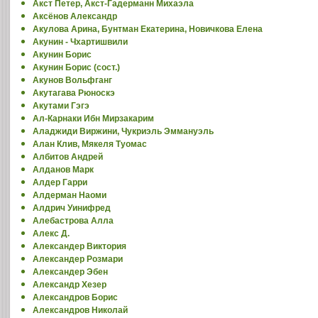
Акст Петер, Акст-Гадерманн Михаэла
Аксёнов Александр
Акулова Арина, Бунтман Екатерина, Новичкова Елена
Акунин - Чхартишвили
Акунин Борис
Акунин Борис (сост.)
Акунов Вольфганг
Акутагава Рюноскэ
Акутами Гэгэ
Ал-Карнаки Ибн Мирзакарим
Аладжиди Виржини, Чукриэль Эммануэль
Алан Клив, Мякеля Туомас
Албитов Андрей
Алданов Марк
Алдер Гарри
Алдерман Наоми
Алдрич Уинифред
Алебастрова Алла
Алекс Д.
Александер Виктория
Александер Розмари
Александер Эбен
Александр Хезер
Александров Борис
Александров Николай