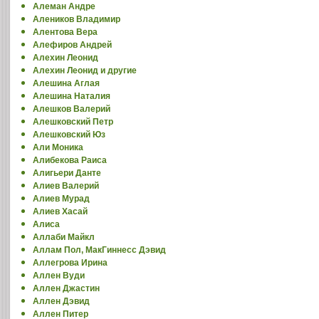
Алеман Андре
Алеников Владимир
Алентова Вера
Алефиров Андрей
Алехин Леонид
Алехин Леонид и другие
Алешина Аглая
Алешина Наталия
Алешков Валерий
Алешковский Петр
Алешковский Юз
Али Моника
Алибекова Раиса
Алигьери Данте
Алиев Валерий
Алиев Мурад
Алиев Хасай
Алиса
Аллаби Майкл
Аллам Пол, МакГиннесс Дэвид
Аллегрова Ирина
Аллен Вуди
Аллен Джастин
Аллен Дэвид
Аллен Питер