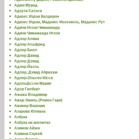
Аджи Мурад
Адзути Сатоси
Адизес Ицхак Калдерон
Адизес Ицхак, Маданес Иехезкель, Маданес Рут
Адичи Нгози Чимаманда
Адичи Чимаманда Нгози
Адлер Алина
Адлер Альфред
Адлер Билл
Адлер Давид
Адлер Дэвид
Адлер Йаэль
Адлер, Дэвид Абрахам
Адлер-Ольсен Юсси
Адольфссон Мария
Адэр Гилберт
Ажажа Владимир
Ажар Эмиль (Ромен Гари)
Ажинер Вероник
Азарова Юлиана
Азбука
Азбука на магнитах
Азимов Айзек
Азимов Сергей