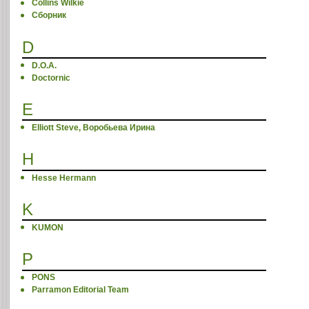
Collins Wilkie
Cборник
D
D.O.A.
Doctornic
E
Elliott Steve, Воробьева Ирина
H
Hesse Hermann
K
KUMON
P
PONS
Parramon Editorial Team