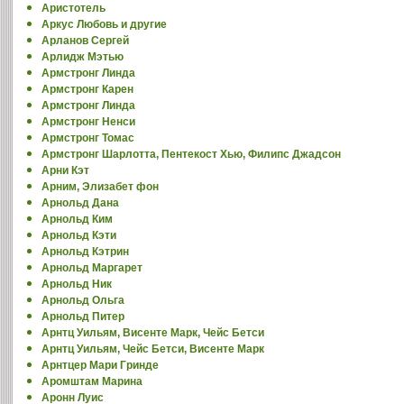
Аристотель
Аркус Любовь и другие
Арланов Сергей
Арлидж Мэтью
Армстронг Линда
Армстронг Карен
Армстронг Линда
Армстронг Ненси
Армстронг Томас
Армстронг Шарлотта, Пентекост Хью, Филипс Джадсон
Арни Кэт
Арним, Элизабет фон
Арнольд Дана
Арнольд Ким
Арнольд Кэти
Арнольд Кэтрин
Арнольд Маргарет
Арнольд Ник
Арнольд Ольга
Арнольд Питер
Арнтц Уильям, Висенте Марк, Чейс Бетси
Арнтц Уильям, Чейс Бетси, Висенте Марк
Арнтцер Мари Гринде
Аромштам Марина
Аронн Луис