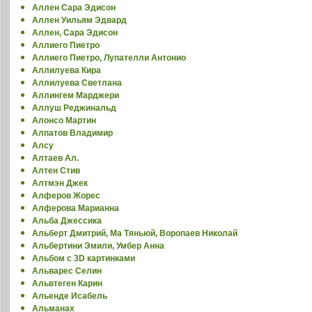
Аллен Сара Эдисон
Аллен Уильям Эдвард
Аллен, Сара Эдисон
Аллиего Пиетро
Аллиего Пиетро, Лупателли Антонио
Аллилуева Кира
Аллилуева Светлана
Аллингем Марджери
Аллуш Реджинальд
Алонсо Мартин
Алпатов Владимир
Алсу
Алтаев Ал.
Алтен Стив
Алтмэн Джек
Алферов Жорес
Алферова Марианна
Альба Джессика
Альберт Дмитрий, Ма Тяньюй, Воропаев Николай
Альбертини Эмили, Умбер Анна
Альбом с 3D картинками
Альварес Селин
Альвтеген Карин
Альенде Исабель
Альманах