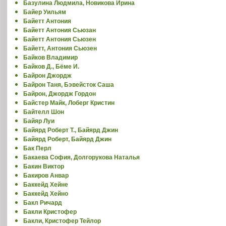
Базулина Людмила, Новикова Ирина
Байер Уильям
Байетт Антония
Байетт Антония Сьюзан
Байетт Антония Сьюзен
Байетт, Антония Сьюзен
Байков Владимир
Байков Д., Бёме И.
Байрон Джордж
Байрон Таня, Бэвейсток Саша
Байрон, Джордж Гордон
Байстер Майк, Лоберг Кристин
Байтелл Шон
Байяр Луи
Байярд Роберт Т., Байярд Джин
Байярд Роберт, Байярд Джин
Бак Перл
Бакаева София, Долгорукова Наталья
Бакин Виктор
Бакиров Анвар
Баккейд Хейне
Баккейд Хейно
Бакл Ричард
Бакли Кристофер
Бакли, Кристофер Тейлор