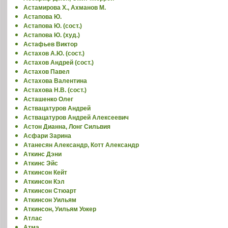
Астамирова Х., Ахманов М.
Астапова Ю.
Астапова Ю. (сост.)
Астапова Ю. (худ.)
Астафьев Виктор
Астахов А.Ю. (сост.)
Астахов Андрей (сост.)
Астахов Павел
Астахова Валентина
Астахова Н.В. (сост.)
Асташенко Олег
Аствацатуров Андрей
Аствацатуров Андрей Алексеевич
Астон Дианна, Лонг Сильвия
Асфари Зарина
Атанесян Александр, Котт Александр
Аткинс Дэни
Аткинс Эйс
Аткинсон Кейт
Аткинсон Кэл
Аткинсон Стюарт
Аткинсон Уильям
Аткинсон, Уильям Уокер
Атлас
Атма