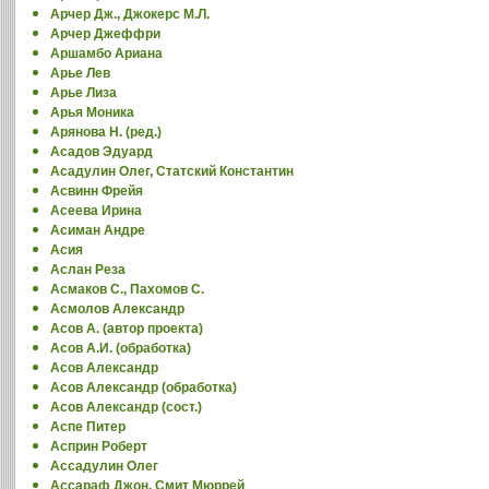
Арчер Дж., Джокерс М.Л.
Арчер Джеффри
Аршамбо Ариана
Арье Лев
Арье Лиза
Арья Моника
Арянова Н. (ред.)
Асадов Эдуард
Асадулин Олег, Статский Константин
Асвинн Фрейя
Асеева Ирина
Асиман Андре
Асия
Аслан Реза
Асмаков С., Пахомов С.
Асмолов Александр
Асов А. (автор проекта)
Асов А.И. (обработка)
Асов Александр
Асов Александр (обработка)
Асов Александр (сост.)
Аспе Питер
Асприн Роберт
Ассадулин Олег
Ассараф Джон, Смит Мюррей