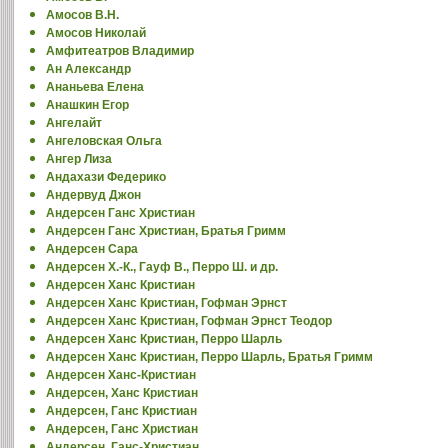
Амосов В.Н.
Амосов Николай
Амфитеатров Владимир
Ан Александр
Ананьева Елена
Анашкин Егор
Ангелайт
Ангеловская Ольга
Ангер Лиза
Андахази Федерико
Андервуд Джон
Андерсен Ганс Христиан
Андерсен Ганс Христиан, Братья Гримм
Андерсен Сара
Андерсен Х.-К., Гауф В., Перро Ш. и др.
Андерсен Ханс Кристиан
Андерсен Ханс Кристиан, Гофман Эрнст
Андерсен Ханс Кристиан, Гофман Эрнст Теодор
Андерсен Ханс Кристиан, Перро Шарль
Андерсен Ханс Кристиан, Перро Шарль, Братья Гримм
Андерсен Ханс-Кристиан
Андерсен, Ханс Кристиан
Андерсен, Ганс Кристиан
Андерсен, Ганс Христиан
Андерсен, Ганс-Христиан