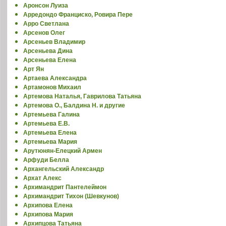
Аронсон Луиза
Арредондо Франциско, Ровира Пере
Арро Светлана
Арсенов Олег
Арсеньев Владимир
Арсеньева Дина
Арсеньева Елена
Арт Ян
Артаева Александра
Артамонов Михаил
Артемова Наталья, Гаврилова Татьяна
Артемова О., Балдина Н. и другие
Артемьева Галина
Артемьева Е.В.
Артемьева Елена
Артемьева Мария
Арутюнян-Елецкий Армен
Арфуди Белла
Архангельский Александр
Архат Алекс
Архимандрит Пантелеймон
Архимандрит Тихон (Шевкунов)
Архипова Елена
Архипова Мария
Архипцова Татьяна