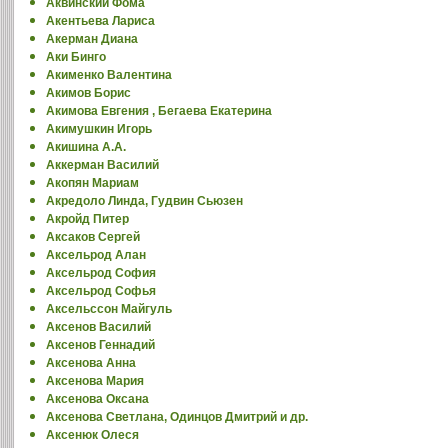
Аквинский Фома
Акентьева Лариса
Акерман Диана
Аки Бинго
Акименко Валентина
Акимов Борис
Акимова Евгения , Бегаева Екатерина
Акимушкин Игорь
Акишина А.А.
Аккерман Василий
Акопян Мариам
Акредоло Линда, Гудвин Сьюзен
Акройд Питер
Аксаков Сергей
Аксельрод Алан
Аксельрод София
Аксельрод Софья
Аксельссон Майгуль
Аксенов Василий
Аксенов Геннадий
Аксенова Анна
Аксенова Мария
Аксенова Оксана
Аксенова Светлана, Одинцов Дмитрий и др.
Аксенюк Олеся