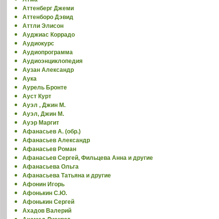
Аттенберг Джеми
Аттенборо Дэвид
Аттли Элисон
Ауджиас Коррадо
Аудиокурс
Аудиопрограмма
Аудиоэнциклопедия
Аузан Александр
Аука
Аурель Бронте
Ауст Курт
Ауэл , Джин М.
Ауэл, Джин М.
Ауэр Маргит
Афанасьев А. (обр.)
Афанасьев Александр
Афанасьев Роман
Афанасьев Сергей, Фильцева Анна и другие
Афанасьева Ольга
Афанасьева Татьяна и другие
Афонин Игорь
Афонькин С.Ю.
Афонькин Сергей
Ахадов Валерий