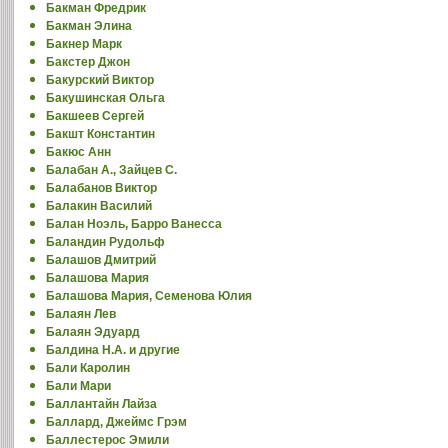
Бакман Фредрик
Бакман Элина
Бакнер Марк
Бакстер Джон
Бакурский Виктор
Бакушинская Ольга
Бакшеев Сергей
Бакшт Константин
Бакюс Анн
Балабан А., Зайцев С.
Балабанов Виктор
Балакин Василий
Балан Ноэль, Барро Ванесса
Баландин Рудольф
Балашов Дмитрий
Балашова Мария
Балашова Мария, Семенова Юлия
Балаян Лев
Балаян Эдуард
Балдина Н.А. и другие
Бали Каролин
Бали Мари
Баллантайн Лайза
Баллард, Джеймс Грэм
Баллестерос Эмили