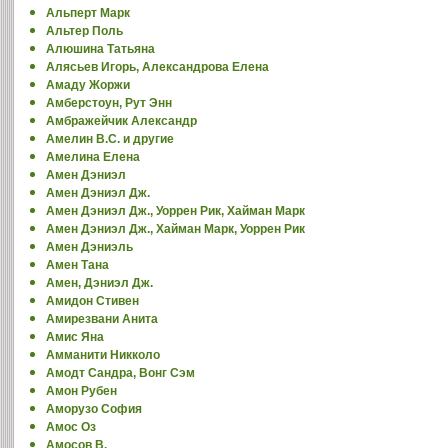
Альперт Марк
Альтер Поль
Алюшина Татьяна
Алясьев Игорь, Александрова Елена
Амаду Жоржи
Амберстоун, Рут Энн
Амбражейчик Александр
Амелин В.С. и другие
Амелина Елена
Амен Дэниэл
Амен Дэниэл Дж.
Амен Дэниэл Дж., Уоррен Рик, Хайман Марк
Амен Дэниэл Дж., Хайман Марк, Уоррен Рик
Амен Дэниэль
Амен Тана
Амен, Дэниэл Дж.
Амидон Стивен
Амирезвани Анита
Амис Яна
Амманити Никколо
Амодт Сандра, Вонг Сэм
Амон Рубен
Аморузо София
Амос Оз
Амосов В.