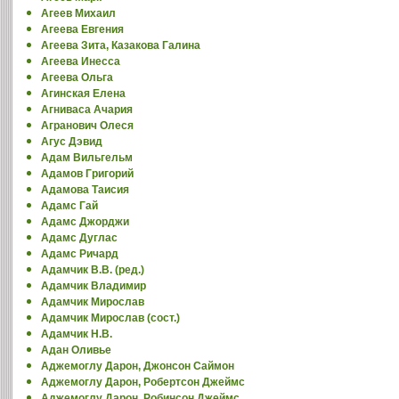
Агеев Михаил
Агеева Евгения
Агеева Зита, Казакова Галина
Агеева Инесса
Агеева Ольга
Агинская Елена
Агниваса Ачария
Агранович Олеся
Агус Дэвид
Адам Вильгельм
Адамов Григорий
Адамова Таисия
Адамс Гай
Адамс Джорджи
Адамс Дуглас
Адамс Ричард
Адамчик В.В. (ред.)
Адамчик Владимир
Адамчик Мирослав
Адамчик Мирослав (сост.)
Адамчик Н.В.
Адан Оливье
Аджемоглу Дарон, Джонсон Саймон
Аджемоглу Дарон, Робертсон Джеймс
Аджемоглу Дарон, Робинсон Джеймс