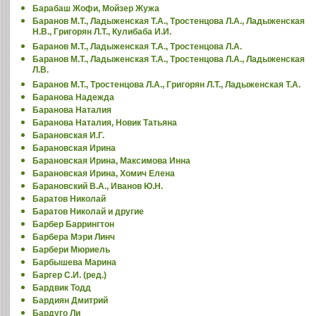
Барабаш Жофи, Мойзер Жужа
Баранов М.Т., Ладыженская Т.А., Тростенцова Л.А., Ладыженская
Н.В., Григорян Л.Т., Кулибаба И.И.
Баранов М.Т., Ладыженская Т.А., Тростенцова Л.А.
Баранов М.Т., Ладыженская Т.А., Тростенцова Л.А., Ладыженская
Л.В.
Баранов М.Т., Тростенцова Л.А., Григорян Л.Т., Ладыженская Т.А.
Баранова Надежда
Баранова Наталия
Баранова Наталия, Новик Татьяна
Барановская И.Г.
Барановская Ирина
Барановская Ирина, Максимова Инна
Барановская Ирина, Хомич Елена
Барановский В.А., Иванов Ю.Н.
Баратов Николай
Баратов Николай и другие
Барбер Баррингтон
Барбера Мэри Линч
Барбери Мюриель
Барбышева Марина
Баргер С.И. (ред.)
Бардвик Тодд
Бардиян Дмитрий
Бардуго Ли