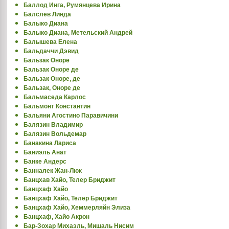
Баллод Инга, Румянцева Ирина
Балслев Линда
Балыко Диана
Балыко Диана, Метельский Андрей
Балышева Елена
Бальдаччи Дэвид
Бальзак Оноре
Бальзак Оноре де
Бальзак Оноре, де
Бальзак, Оноре де
Бальмаседа Карлос
Бальмонт Константин
Бальяни Агостино Паравичини
Балязин Владимир
Балязин Вольдемар
Банакина Лариса
Баниэль Анат
Банке Андерс
Банналек Жан-Люк
Банцхав Хайо, Телер Бриджит
Банцхаф Хайо
Банцхаф Хайо, Телер Бриджит
Банцхаф Хайо, Хеммерляйн Элиза
Банцхаф, Хайо Акрон
Бар-Зохар Михаэль, Мишаль Нисим