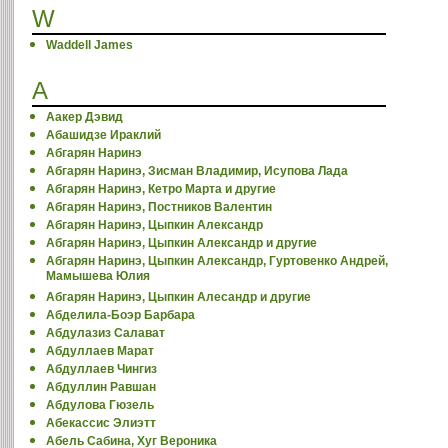
W
Waddell James
А
Аакер Дэвид
Абашидзе Ираклий
Абгарян Наринэ
Абгарян Наринэ, Зисман Владимир, Исупова Лада
Абгарян Наринэ, Кетро Марта и другие
Абгарян Наринэ, Постников Валентин
Абгарян Наринэ, Цыпкин Александр
Абгарян Наринэ, Цыпкин Александр и другие
Абгарян Наринэ, Цыпкин Александр, Гуртовенко Андрей,
Мамышева Юлия
Абгарян Наринэ, Цыпкин Алесандр и другие
Абделила-Боэр Барбара
Абдулазиз Салават
Абдуллаев Марат
Абдуллаев Чингиз
Абдуллин Равшан
Абдулова Гюзель
Абекассис Элиэтт
Абель Сабина, Хуг Вероника