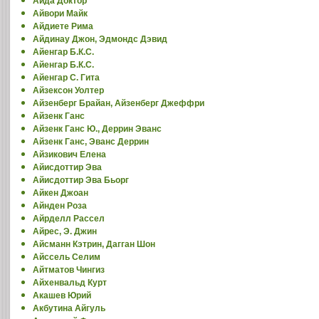
Аида Доктор
Айвори Майк
Айдиете Рима
Айдинау Джон, Эдмондс Дэвид
Айенгар Б.К.C.
Айенгар Б.К.С.
Айенгар С. Гита
Айзексон Уолтер
Айзенберг Брайан, Айзенберг Джеффри
Айзенк Ганс
Айзенк Ганс Ю., Деррин Эванс
Айзенк Ганс, Эванс Деррин
Айзикович Елена
Айисдоттир Эва
Айисдоттир Эва Бьорг
Айкен Джоан
Айнден Роза
Айрделл Рассел
Айрес, Э. Джин
Айсманн Кэтрин, Дагган Шон
Айссель Селим
Айтматов Чингиз
Айхенвальд Курт
Акашев Юрий
Акбутина Айгуль