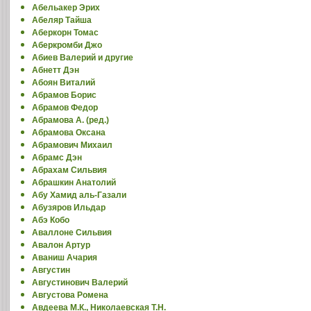
Абельакер Эрих
Абеляр Тайша
Аберкорн Томас
Аберкромби Джо
Абиев Валерий и другие
Абнетт Дэн
Абоян Виталий
Абрамов Борис
Абрамов Федор
Абрамова А. (ред.)
Абрамова Оксана
Абрамович Михаил
Абрамс Дэн
Абрахам Сильвия
Абрашкин Анатолий
Абу Хамид аль-Газали
Абузяров Ильдар
Абэ Кобо
Аваллоне Сильвия
Авалон Артур
Аваниш Ачария
Августин
Августинович Валерий
Августова Ромена
Авдеева М.К., Николаевская Т.Н.