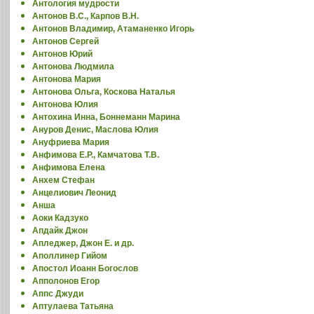
Антология мудрости
Антонов В.С., Карпов В.Н.
Антонов Владимир, Атаманенко Игорь
Антонов Сергей
Антонов Юрий
Антонова Людмила
Антонова Мария
Антонова Ольга, Коскова Наталья
Антонова Юлия
Антохина Инна, Боннеманн Марина
Ануров Денис, Маслова Юлия
Ануфриева Мария
Анфимова Е.Р., Камчатова Т.В.
Анфимова Елена
Анхем Стефан
Анцелиович Леонид
Анша
Аоки Кадзуко
Апдайк Джон
Апледжер, Джон Е. и др.
Аполлинер Гийом
Апостол Иоанн Богослов
Апполонов Егор
Аппс Джуди
Аптулаева Татьяна