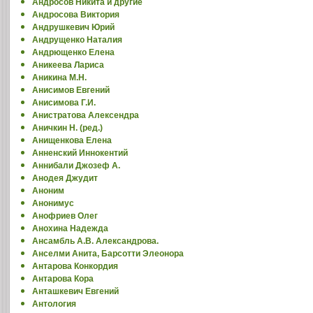
Андросов Никита и другие
Андросова Виктория
Андрушкевич Юрий
Андрущенко Наталия
Андрющенко Елена
Аникеева Лариса
Аникина М.Н.
Анисимов Евгений
Анисимова Г.И.
Анистратова Алексендра
Аничкин Н. (ред.)
Анищенкова Елена
Анненский Иннокентий
Аннибали Джозеф А.
Анодея Джудит
Аноним
Анонимус
Анофриев Олег
Анохина Надежда
Ансамбль А.В. Александрова.
Анселми Анита, Барсотти Элеонора
Антарова Конкордия
Антарова Кора
Анташкевич Евгений
Антология