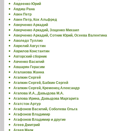
Авдеенко Юрий
Авдиш Рана
Авен Петр
Авен Петр, Кох Альфред
Аверченко Аркадий
Аверченко Аркадий, Зощенко Михаил
Аверченко Аркадий, Сотник Юрий, Осеева Валентина
Аволедо Туллио
Аврелий Августин
Аврилов Константин
Авторский сборник
Авченко Василий
Авшарян Герасим
Агалакова Жанна
Агапкин Сергей
Агапкин Сергей, Бабкин Сергей
Агапкин Сергей, Кременец Александр
Агапова И.А., Давыдова М.А.
Агапова Ирина, Давыдова Маргарита
Агатстон Артур
Агафонов Василий, Соболева Ольга
Агафонов Владимир
Агафонов Владимир и другие
Агеев Дмитрий
Агеев Марк