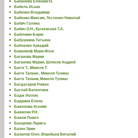
Бабанова Елизавета
Бабель Исаак
Бабенко Владимир
Бабенко Максим, Тесленко Николай
Бабич Галина
Бабич О.Н., Кугаевская Т.А.
Бабочкин Борис
Бабушкина Татьяна
Бабченко Аркадий
Баванкоф Мари-Жозе
Баганова Мария
Баганова Мария, Шляхов Андрей
Багге Т., Мякеля Т.
Багге Тапани , Мякеля Туомас
Багге Тапани, Мякеля Туомас
Багдасаров Роман
Баглай Валентина
Бадж Уоллис
Бадрина Елена
Баженова Ксения
Бажилин Р.Н.
Бажов Павел
Базарова Лариса
Базен Эрве
Базилов Олег, Воробьев Виталий