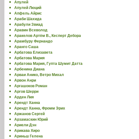
Апулей
Апулей Люций
Апфель Айрис
Араби Шахида
Арабули Звиад
Аравин Всеволод
Аракелов Артём В., Кесперт Дебора
Арамбуру Фернандо
Аранго Саша
Арбатова Елизавета
Арбатова Мария
Арбатова Мария, Гупта Шумит Датта
Арбенина Диана
Арваи Анико, Ветро Михал
Арвон Анри
Аргашоков Роман
Аргов Шерри
Арден Лия
Арендт Ханна
Арендт Ханна, Фромм Эрих
Аржанов Сергей
Арзамаскин Юрий
Ариели Дэн
Арикава Хиро
Ариньш Гелена