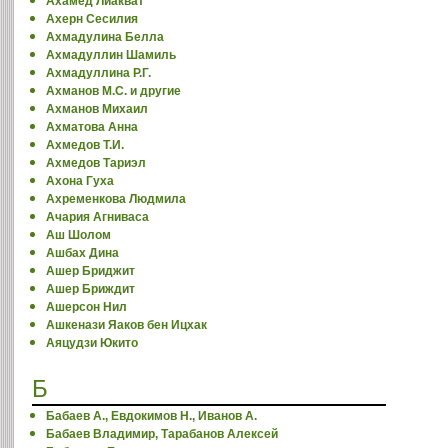
Ахамед Лиакват
Ахерн Сесилия
Ахмадулина Белла
Ахмадуллин Шамиль
Ахмадуллина Р.Г.
Ахманов М.С. и другие
Ахманов Михаил
Ахматова Анна
Ахмедов Т.И.
Ахмедов Тариэл
Ахона Гуха
Ахременкова Людмила
Ачария Агниваса
Аш Шолом
Ашбах Дина
Ашер Бриджит
Ашер Бриждит
Ашерсон Нил
Ашкенази Яаков бен Ицхак
Аяцудзи Юкито
Б
Бабаев А., Евдокимов Н., Иванов А.
Бабаев Владимир, Тарабанов Алексей