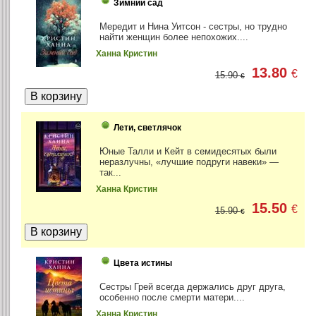
Зимний сад
Мередит и Нина Уитсон - сестры, но трудно
найти женщин более непохожих....
Ханна Кристин
13.80
€
15.90
€
Лети, светлячок
Юные Талли и Кейт в семидесятых были
неразлучны, «лучшие подруги навеки» —
так...
Ханна Кристин
15.50
€
15.90
€
Цвета истины
Сестры Грей всегда держались друг друга,
особенно после смерти матери....
Ханна Кристин