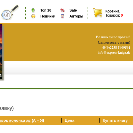
Топ 30
Sale
Корзина
Товаров:
0
Новинки
Авторы
Возникли вопросы?
Свяжитесь с нами!
+49(0)2238 5409591
info@express-kniga.de
аявку)
овок колонка ав (А – Я)
Цена
Купить книгу