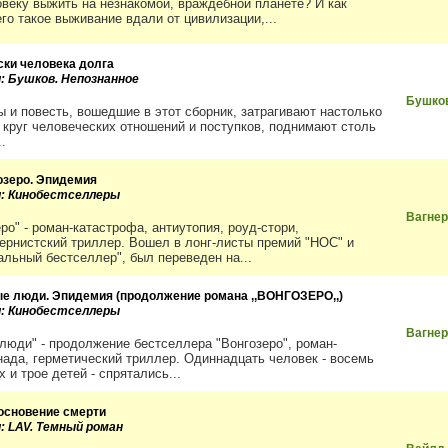
овеку выжить на незнакомой, враждебной планете? И как
го такое выживание вдали от цивилизации,...
ски человека долга
и: Бушков. Непознанное
Бушко
ы и повесть, вошедшие в этот сборник, затрагивают настолько
 круг человеческих отношений и поступков, поднимают столь
.
озеро. Эпидемия
и: Кинобестселлеры
Вагнер
ро" - роман-катастрофа, антиутопия, роуд-стори,
ернистский триллер. Вошел в лонг-листы премий "НОС" и
альный бестселлер", был переведен на...
е люди. Эпидемия (продолжение романа ,,ВОНГОЗЕРО,,)
и: Кинобестселлеры
Вагнер
люди" - продолжение бестселлера "Вонгозеро", роман-
нада, герметический триллер. Одиннадцать человек - восемь
 и трое детей - спрятались...
основение смерти
и: LAV. Темный роман