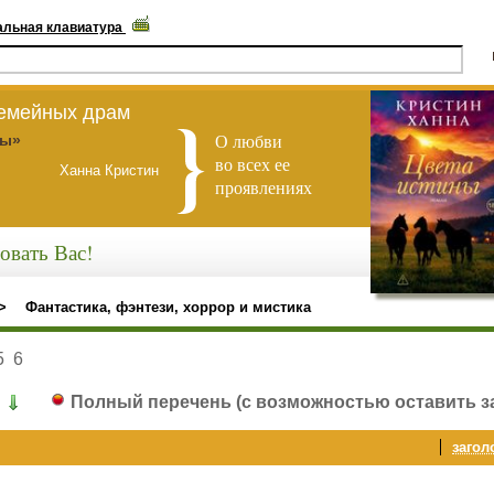
альная клавиатура
семейных драм
О любви
ны»
во всех ее
Ханна Кристин
проявлениях
овать Вас!
>
Фантастика, фэнтези, хоррор и мистика
5
6
Полный перечень
(с возможностью оставить з
загол