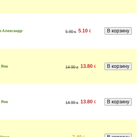
5.10
€
в Александр
5.90
€
13.80
€
 Яна
14.90
€
13.80
€
 Яна
14.90
€