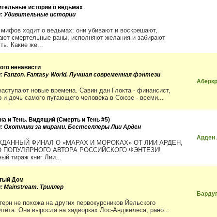
ительные истории о ведьмах
и: Удивительные истории
 мифов ходит о ведьмах: они убивают и воскрешают,
ают смертельные раны, исполняют желания и забирают
ь. Какие же...
ого ненависти
и: Fanzon. Fantasy World. Лучшая современная фэнтези
Аберк
наступают новые времена. Савин дан Глокта - финансист,
р и дочь самого пугающего человека в Союзе - всеми...
а и Тень. Видящий (Смерть и Тень #5)
и: Охотники за мирами. Бестселлеры Лии Арден
Арден
ДАННЫЙ ФИНАЛ О «МАРАХ И МОРОКАХ» ОТ ЛИИ АРДЕН,
 ПОПУЛЯРНОГО АВТОРА РОССИЙСКОГО ФЭНТЕЗИ!
ый тираж книг Лии...
тый Дом
: Mainstream. Триллер
Бардуг
терн не похожа на других первокурсников Йельского
итета. Она выросла на задворках Лос‑Анджелеса, рано...