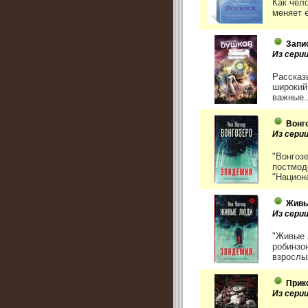
Как чел
меняет е
Запи
Из сери
Рассказ
широкий
важные..
Вонг
Из сери
"Вонгозе
постмод
"Национ
Живы
Из сери
"Живые 
робинзо
взрослых
Прик
Из сери