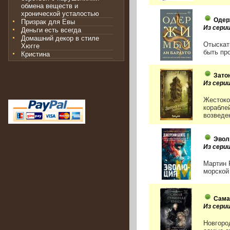
обмена веществ и
хронической усталостью
Оде
Призрак для Евы
Из серии
Деньги есть всегда
Домашний декор в стиле
Отыскат
Хюгге
быть пр
Кристина
Зато
Из сери
Жестоко
корабле
возведе
Эвол
Из сери
Мартин 
морской 
Сама
Из сери
Новгород