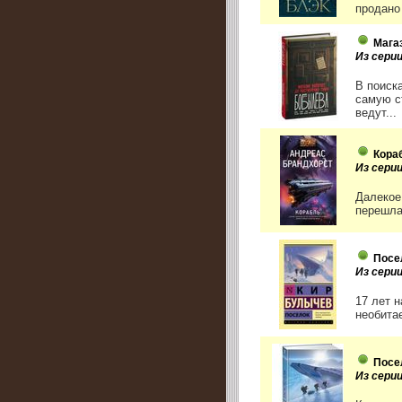
продано 
Мага
Из сери
В поиск
самую с
ведут...
Кора
Из сери
Далекое
перешла
Посе
Из серии
17 лет 
необита
Посе
Из сери