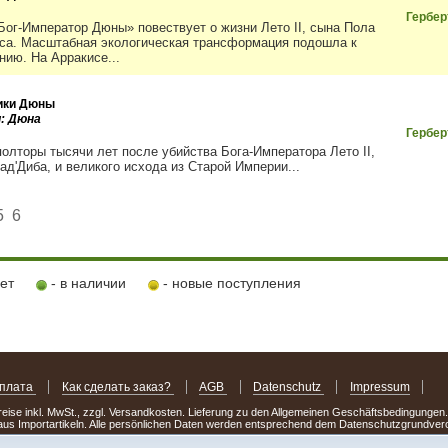
Гербер
Бог-Император Дюны» повествует о жизни Лето II, сына Пола
са. Масштабная экологическая трансформация подошла к
нию. На Арракисе...
ики Дюны
и: Дюна
Гербер
полторы тысячи лет после убийства Бога-Императора Лето II,
ад'Диба, и великого исхода из Старой Империи...
5
6
ует
- в наличии
- новые поступления
оплата
Как сделать заказ?
AGB
Datenschutz
Impressum
Preise inkl. MwSt., zzgl. Versandkosten. Lieferung zu den Allgemeinen Geschäftsbedingungen
us Importartikeln. Alle persönlichen Daten werden entsprechend dem Datenschutzgrundv
.