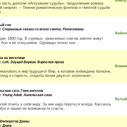
Вайлд
я часть дилогии «Искушение судьбы», продолжение романа
й смерти». – Темное романтическое фэнтези о тяжелой судьбе
...
ый сон
и: Страшные сказки со всего света. Ретеллинги
Вайол
дия, 1800 год. В суровых, занесенных снегом землях живут
 Анэ и её отец-шаман. Однажды ночью они...
ка на виселице
: Loft. Эдуард Веркин. Взрослая проза
Верки
ожаловать в мир будущего! Мир, в котором побеждены болезни,
олод и старость, открыты более двухсот экзопланет...
льская сага. Гнев ангелов
: Young Adult. Ангельская сага
Вульф
ляй отнять у себя веру. За нее надо бороться всегда. Кассиэль
Мун и лишил ее возможности спасти...
- Император Дюны
и: Дюна