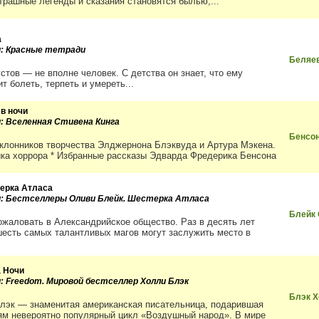
трашные легенды и сказания становятся былью,...
а
и: Красные тетради
Беляе
стов — не вполне человек. С детства он знает, что ему
т болеть, терпеть и умереть...
 в ночи
и: Вселенная Стивена Кинга
Бенсон
оклонников творчества Элджернона Блэквуда и Артура Мэкена.
ика хоррора * Избранные рассказы Эдварда Фредерика Бенсона
ерка Атласа
и: Бестселлеры Оливи Блейк. Шестерка Атласа
Блейк
ожаловать в Александрийское общество. Раз в десять лет
шесть самых талантливых магов могут заслужить место в
а Ночи
и: Freedom. Мировой бестселлер Холли Блэк
Блэк 
лэк — знаменитая американская писательница, подарившая
ям невероятно популярный цикл «Воздушный народ». В мире