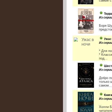
самые с
Терр
Из сери
Боря Шу
предстои
Ужас
Из сери
* Для п
* Класс
под...
Шест
Из сери
Добро п
только 
самом...
Книг
Из сери
Холли Б
читател