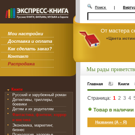
Поиск
|
Вирту
От мастера 
Мои настройки
«Цвета исти
Доставка и оплата
Как сделать заказ?
Контакт
Распродажа
Мы рады приветств
Главная
Книги
Книги
Русский и зарубежный роман
Страница:
1
2
3
4
Детективы, триллеры,
боевики
Детям и их родителям
Товар в наличии
Фантастика, фэнтези, хоррор
и мистика
Название (А – Я)
Экономика, маркетинг,
бизнес
Психология, здоровье,