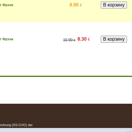
8.90
€
т Фрэнк
8.30
€
т Фрэнк
10.90
€
.
erordnung (DS-GVO) der