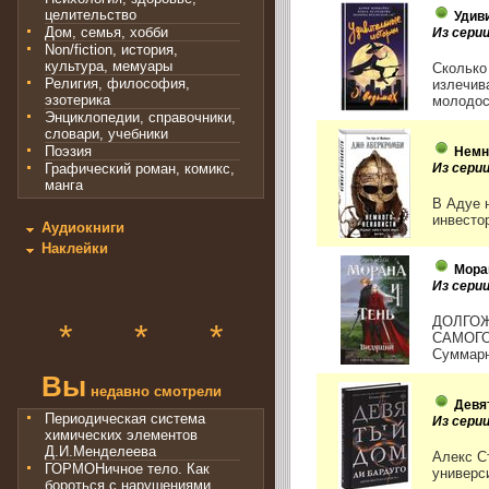
целительство
Удив
Дом, семья, хобби
Из сери
Non/fiction, история,
культура, мемуары
Сколько
Религия, философия,
излечив
эзотерика
молодост
Энциклопедии, справочники,
словари, учебники
Поэзия
Немн
Из сери
Графический роман, комикс,
манга
В Адуе 
инвесто
Аудиокниги
Наклейки
Моран
Из сери
ДОЛГОЖ
*
*
*
САМОГО
Суммарн
Вы
недавно смотрели
Девя
Периодическая система
Из серии
химических элементов
Д.И.Менделеева
Алекс С
ГОРМОНичное тело. Как
универс
бороться с нарушениями