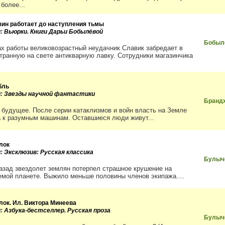
более...
зин работает до наступления тьмы
и: Вьюрки. Книги Дарьи Бобылёвой
Бобыл
ах работы великовозрастный неудачник Славик забредает в
транную на свете антикварную лавку. Сотрудники магазинчика
бль
и: Звезды научной фантастики
Бранд
 будущее. После серии катаклизмов и войн власть на Земле
 к разумным машинам. Оставшиеся люди живут...
лок
: Эксклюзив: Русская классика
Булыч
назад звездолет землян потерпел страшное крушение на
емой планете. Выжило меньше половины членов экипажа....
лок. Ил. Виктора Минеева
и: Азбука-бестселлер. Русская проза
Булыч