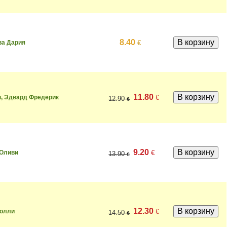
8.40
€
ва Дария
11.80
€
, Эдвард Фредерик
12.90
€
9.20
€
 Оливи
13.90
€
12.30
€
Холли
14.50
€