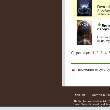
Роман «
Атрейде
заверше
Ерет
Из сери
Спустя 
сына Му
Страница:
1
2
3
4
- временно отсутств
Главная
Доставка и 
Alle Rechte vorbehalten. Alle 
Unser Warenbestand besteht a
Europäischen Union behandelt