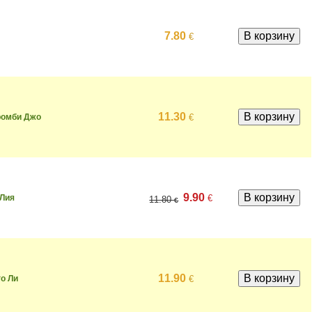
7.80
€
11.30
€
ромби Джо
9.90
€
 Лия
11.80
€
11.90
€
о Ли