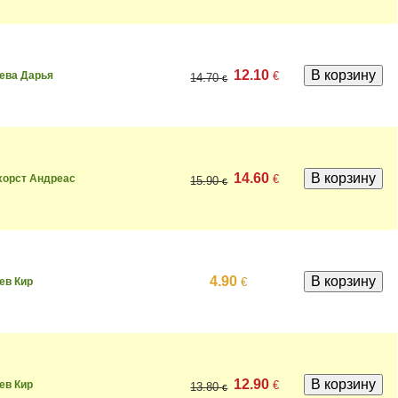
12.10
€
ева Дарья
14.70
€
14.60
€
хорст Андреас
15.90
€
4.90
€
ев Кир
12.90
€
ев Кир
13.80
€