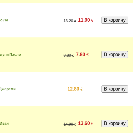
11.90
€
о Ли
13.20
€
7.80
€
алупи Паоло
8.80
€
12.80
€
 Джереми
13.60
€
 Иван
14.90
€