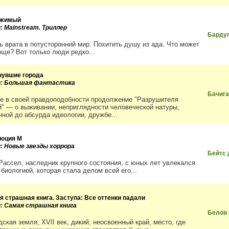
ржимый
: Mainstream. Триллер
Бардуг
ь врата в потусторонний мир. Похитить душу из ада. Что может
още? Вот только люди редко...
нувшие города
и: Большая фантастика
Бачиг
е в своей правдоподобности продолжение "Разрушителя
й" — о выживании, неприглядности человеческой натуры,
нной до абсурда идеологии, дружбе...
юция M
и: Новые звезды хоррора
Бейтс
Рассел, наследник крупного состояния, с юных лет увлекался
биологией, которая стала делом всей его...
я страшная книга. Заступа: Все оттенки падали
и: Самая страшная книга
Белов
ская земля, XVII век, дикий, неосвоенный край, место, где