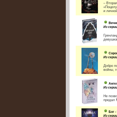
– Втора
«Поцелу
и личной
Вечн
Из сери
Гренлан
девушка
Соро
Из серии
Добро п
войны, г
Анге
Из серии
Не позво
предал 
Бог 
Из сери