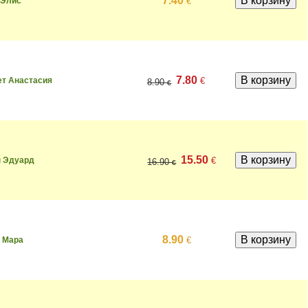
7.40
€
 Элис
7.80
€
ет Анастасия
8.90
€
15.50
€
н Эдуард
16.90
€
8.90
€
 Мара