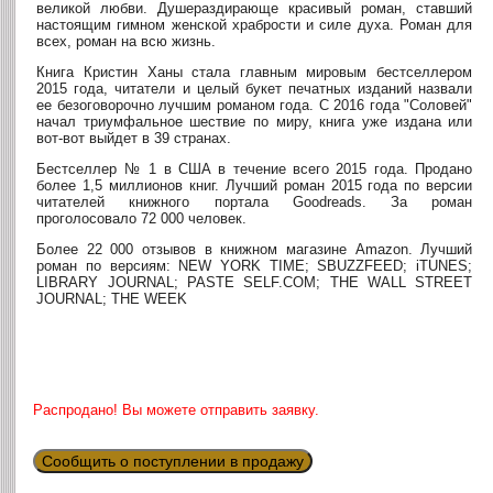
великой любви. Душераздирающе красивый роман, ставший
настоящим гимном женской храбрости и силе духа. Роман для
всех, роман на всю жизнь.
Книга Кристин Ханы стала главным мировым бестселлером
2015 года, читатели и целый букет печатных изданий назвали
ее безоговорочно лучшим романом года. С 2016 года "Соловей"
начал триумфальное шествие по миру, книга уже издана или
вот-вот выйдет в 39 странах.
Бестселлер № 1 в США в течение всего 2015 года. Продано
более 1,5 миллионов книг. Лучший роман 2015 года по версии
читателей книжного портала Goodreads. За роман
проголосовало 72 000 человек.
Более 22 000 отзывов в книжном магазине Amazon. Лучший
роман по версиям: NEW YORK TIME; SBUZZFEED; iTUNES;
LIBRARY JOURNAL; PASTE SELF.COM; THE WALL STREET
JOURNAL; THE WEEK
Распродано! Вы можете отправить заявку.
Сообщить о поступлении в продажу