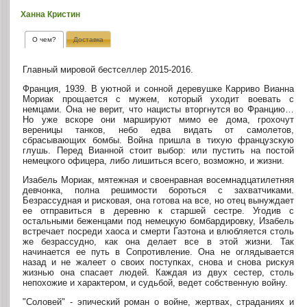
Ханна Кристин
О чем?
Доставка
Главный мировой бестселлер 2015-2016.
Франция, 1939. В уютной и сонной деревушке Карриво Вианна
Мориак прощается с мужем, который уходит воевать с
немцами. Она не верит, что нацисты вторгнутся во Францию…
Но уже вскоре они маршируют мимо ее дома, грохочут
вереницы танков, небо едва видать от самолетов,
сбрасывающих бомбы. Война пришла в тихую французскую
глушь. Перед Вианной стоит выбор: или пустить на постой
немецкого офицера, либо лишиться всего, возможно, и жизни.
Изабель Мориак, мятежная и своенравная восемнадцатилетняя
девчонка, полна решимости бороться с захватчиками.
Безрассудная и рисковая, она готова на все, но отец вынуждает
ее отправиться в деревню к старшей сестре. Угодив с
остальными беженцами под немецкую бомбардировку, Изабель
встречает посреди хаоса и смерти Гаэтона и влюбляется столь
же безрассудно, как она делает все в этой жизни. Так
начинается ее путь в Сопротивление. Она не оглядывается
назад и не жалеет о своих поступках, снова и снова рискуя
жизнью она спасает людей. Каждая из двух сестер, столь
непохожие и характером, и судьбой, ведет собственную войну.
"Соловей" - эпический роман о войне, жертвах, страданиях и