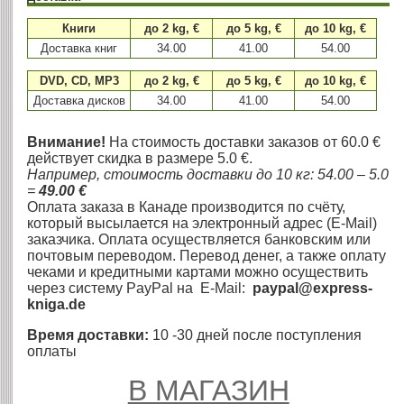
Книги
до 2 kg, €
до 5 kg, €
до 10 kg, €
Доставка книг
34.00
41.00
54.00
DVD, CD, MP3
до 2 kg, €
до 5 kg, €
до 10 kg, €
Доставка дисков
34.00
41.00
54.00
Внимание!
На стоимость доставки заказов от 60.0 €
действует скидка в размере 5.0 €.
Например, стоимость доставки до 10 кг: 54.00 – 5.0
=
49.00 €
Оплата заказа в Канаде производится по счёту,
который высылается на электронный адрес (E-Mail)
заказчика. Оплата осуществляется банковским или
почтовым переводом. Перевод денег, а также оплату
чеками и кредитными картами можно осуществить
через систему PayPal на E-Mail:
paypal@express-
kniga.de
Время доставки:
10 -30 дней после поступления
оплаты
В МАГАЗИН