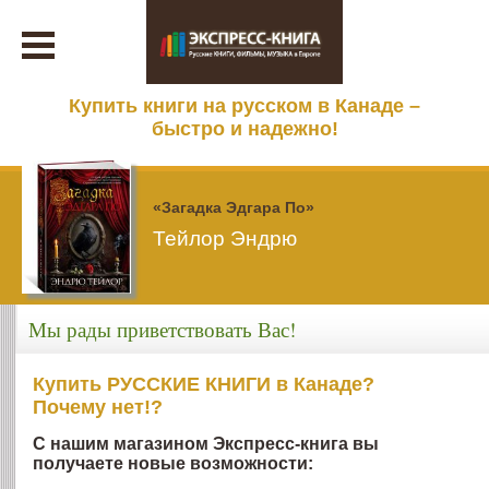
Купить книги на русском в Канаде –
быстро и надежно!
«Загадка Эдгара По»
Тейлор Эндрю
Мы рады приветствовать Вас!
Купить РУССКИЕ КНИГИ в Канаде?
Почему нет!?
С нашим магазином Экспресс-книга вы
получаете новые возможности: