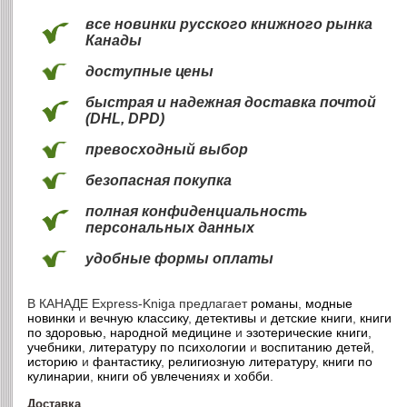
все новинки русского книжного рынка
Канады
доступные цены
быстрая и надежная доставка почтой
(DHL, DPD)
превосходный выбор
безопасная покупка
полная конфиденциальность
персональных данных
удобные формы оплаты
В КАНАДЕ
Express-Kniga предлагает
романы
,
модные
новинки
и
вечную классику
,
детективы
и
детские книги
,
книги
по здоровью, народной медицине
и
эзотерические книги
,
учебники
,
литературу по психологии
и
воспитанию детей
,
историю
и
фантастику
,
религиозную литературу
,
книги по
кулинарии
,
книги об увлечениях и хобби
.
Доставка