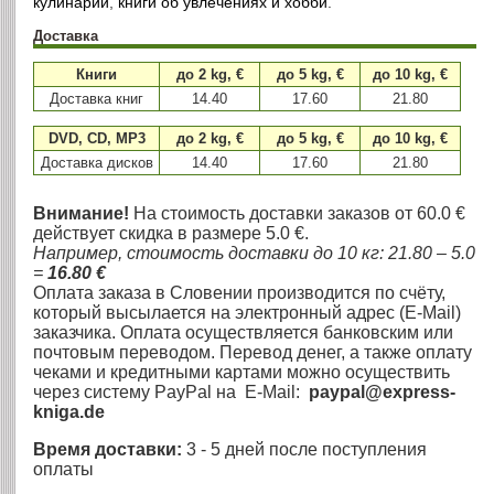
кулинарии
,
книги об увлечениях и хобби
.
Доставка
Книги
до 2 kg, €
до 5 kg, €
до 10 kg, €
Доставка книг
14.40
17.60
21.80
DVD, CD, MP3
до 2 kg, €
до 5 kg, €
до 10 kg, €
Доставка дисков
14.40
17.60
21.80
Внимание!
На стоимость доставки заказов от 60.0 €
действует скидка в размере 5.0 €.
Например, стоимость доставки до 10 кг: 21.80 – 5.0
=
16.80 €
Оплата заказа в Словении производится по счёту,
который высылается на электронный адрес (E-Mail)
заказчика. Оплата осуществляется банковским или
почтовым переводом. Перевод денег, а также оплату
чеками и кредитными картами можно осуществить
через систему PayPal на E-Mail:
paypal@express-
kniga.de
Время доставки:
3 - 5 дней после поступления
оплаты