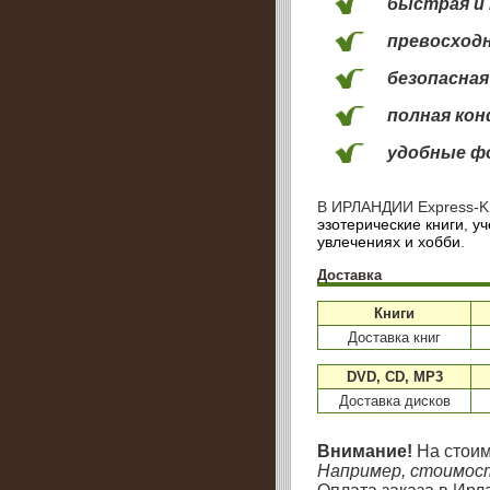
быстрая и 
превосход
безопасная
полная ко
удобные ф
В ИРЛАНДИИ
Express-K
эзотерические книги
,
уч
увлечениях и хобби
.
Доставка
Книги
Доставка книг
DVD, CD, MP3
Доставка дисков
Внимание!
На стоимо
Например, стоимость