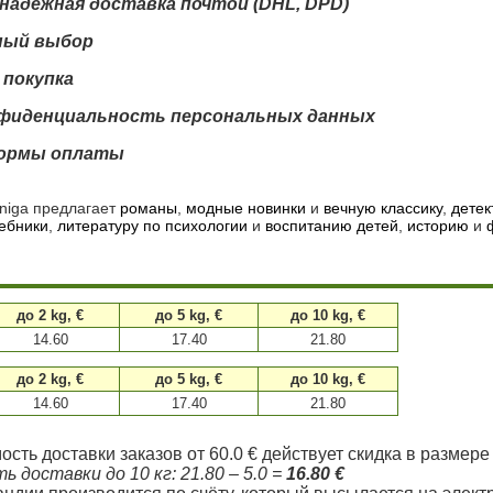
надежная доставка почтой (DHL, DPD)
ный выбор
 покупка
нфиденциальность персональных данных
ормы оплаты
niga предлагает
романы
,
модные новинки
и
вечную классику
,
детек
ебники
,
литературу по психологии
и
воспитанию детей
,
историю
и
до 2 kg, €
до 5 kg, €
до 10 kg, €
14.60
17.40
21.80
до 2 kg, €
до 5 kg, €
до 10 kg, €
14.60
17.40
21.80
сть доставки заказов от 60.0 € действует скидка в размере 
 доставки до 10 кг: 21.80 – 5.0 =
16.80 €