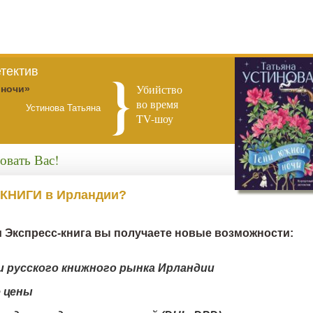
тектив
Убийство
 ночи»
во время
Устинова Татьяна
TV-шоу
овать Вас!
 КНИГИ в Ирландии?
 Экспресс-книга вы получаете новые возможности:
и русского книжного рынка Ирландии
 цены