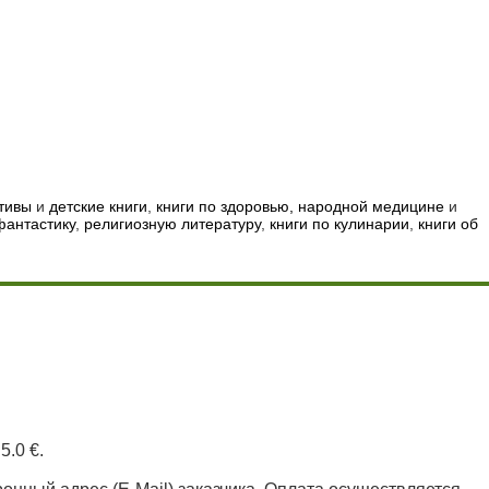
тивы
и
детские книги
,
книги по здоровью, народной медицине
и
фантастику
,
религиозную литературу
,
книги по кулинарии
,
книги об
5.0 €.