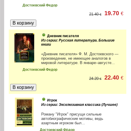
Достоевский Федор
19.70
€
21.40
€
Дневник писателя
Из серии: Русская литература. Большие
книги
«Дневник писателя» Ф. М. Достоевского —
произведение, не имеющее аналогов в
мировой литературе. В январе–августе...
Достоевский Федор
22.40
€
24.20
€
Игрок
Из серии: Эксклюзивная классика (Лучшее)
Роману "Игрок" присущи сильные
автобиографические мотивы, ведь
азартным игроком был...
Достоевский Фёдор