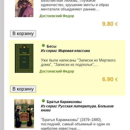
Безответная любовь, глубокое
одиночество, крушение мечты и образ
мечтателя объединяют ранние...
Достоевский Федор
9.80
€
Бесы
Из серии: Мировая классика
Уже были написаны "Записки из Мертвого
дома", "Записки из подполья",...
Достоевский Федор
6.90
€
Братья Карамазовы
Из серии: Русская литература. Большие
книги
"Братья Карамазовы" (1879–1880),
последний, самый объемный и один из
наиболее известных...