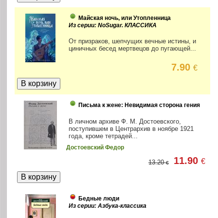
Майская ночь, или Утопленница
Из серии: NoSugar. КЛАССИКА
От призраков, шепчущих вечные истины, и
циничных бесед мертвецов до пугающей...
7.90
€
Письма к жене: Невидимая сторона гения
В личном архиве Ф. М. Достоевского,
поступившем в Центрархив в ноябре 1921
года, кроме тетрадей...
Достоевский Федор
11.90
€
13.20
€
Бедные люди
Из серии: Азбука-классика