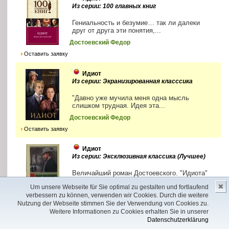
Из серии: 100 главных книг
Гениальность и безумие… так ли далеки
друг от друга эти понятия,...
Достоевский Федор
Оставить заявку
Идиот
Из серии: Экранизированная класссика
"Давно уже мучила меня одна мысль
слишком трудная. Идея эта...
Достоевский Федор
Оставить заявку
Идиот
Из серии: Эксклюзивная классика (Лучшее)
Величайший роман Достоевского. "Идиота"
экранизировали 13 раз лучшие
✖
Um unsere Webseite für Sie optimal zu gestalten und fortlaufend
постановщики от Индии до...
verbessern zu können, verwenden wir Cookies. Durch die weitere
Достоевский Фёдор
Nutzung der Webseite stimmen Sie der Verwendung von Cookies zu.
Weitere Informationen zu Cookies erhalten Sie in unserer
Оставить заявку
Datenschutzerklärung