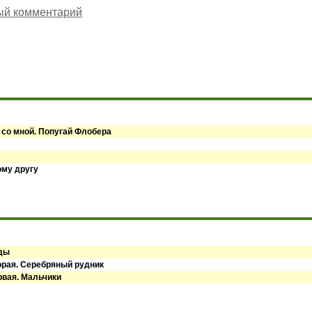
ый комментарий
 со мной. Попугай Флобера
ому другу
оды
орая. Серебряный рудник
рвая. Мальчики