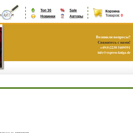
Топ 30
Sale
Корзина
Товаров:
0
Новинки
Авторы
Возникли вопросы?
Свяжитесь с нами!
+49(0)2238 5409591
info@express-kniga.de