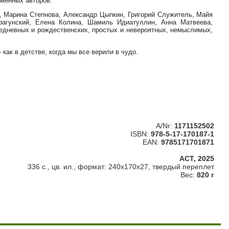
еменных авторов.
в, Марина Степнова, Александр Цыпкин, Григорий Служитель, Майя
рагунский, Елена Колина, Шамиль Идиатуллин, Анна Матвеева,
едневных и рождественских, простых и невероятных, немыслимых,
как в детстве, когда мы все верили в чудо.
A/Nr:
1171152502
ISBN:
978-5-17-170187-1
EAN:
9785171701871
АСТ, 2025
336 с., цв. ил., формат: 240x170x27, твердый переплет
Вес:
820 г