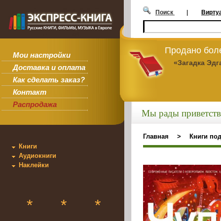
Поиск
|
Вирту
Продано боле
Мои настройки
«Загадка Эдг
Доставка и оплата
Как сделать заказ?
Контакт
Распродажа
Мы рады приветств
Главная
>
Книги по
Книги
Аудиокниги
Наклейки
*
*
*