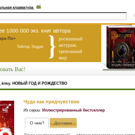
альная клавиатура
е 1000 000 экз. книг автора
роскошный
ара По»
антураж,
Тейлор Эндрю
тревожный
мир
овать Вас!
д ёлку. НОВЫЙ ГОД И РОЖДЕСТВО
Чудо как предчувствие
Из серии:
Иллюстрированный бестселлер
О чем?
Доставка