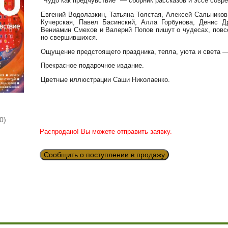
"Чудо как предчувствие" — сборник рассказов и эссе совр
Евгений Водолазкин, Татьяна Толстая, Алексей Сальнико
Кучерская, Павел Басинский, Алла Горбунова, Денис Д
Вениамин Смехов и Валерий Попов пишут о чудесах, повс
но свершившихся.
Ощущение предстоящего праздника, тепла, уюта и света — 
Прекрасное подарочное издание.
Цветные иллюстрации Саши Николаенко.
0)
Распродано! Вы можете отправить заявку.
Сообщить о поступлении в продажу