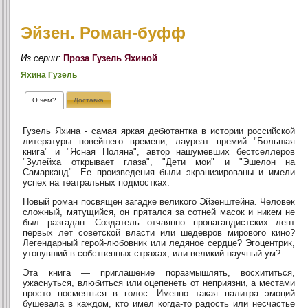
Эйзен. Роман-буфф
Из серии:
Проза Гузель Яхиной
Яхина Гузель
О чем?
Доставка
Гузель Яхина - самая яркая дебютантка в истории российской
литературы новейшего времени, лауреат премий "Большая
книга" и "Ясная Поляна", автор нашумевших бестселлеров
"Зулейха открывает глаза", "Дети мои" и "Эшелон на
Самарканд". Ее произведения были экранизированы и имели
успех на театральных подмостках.
Новый роман посвящен загадке великого Эйзенштейна. Человек
сложный, мятущийся, он прятался за сотней масок и никем не
был разгадан. Создатель отчаянно пропагандистских лент
первых лет советской власти или шедевров мирового кино?
Легендарный герой-любовник или ледяное сердце? Эгоцентрик,
утонувший в собственных страхах, или великий научный ум?
Эта книга — приглашение поразмышлять, восхититься,
ужаснуться, влюбиться или оцепенеть от неприязни, а местами
просто посмеяться в голос. Именно такая палитра эмоций
бушевала в каждом, кто имел когда-то радость или несчастье