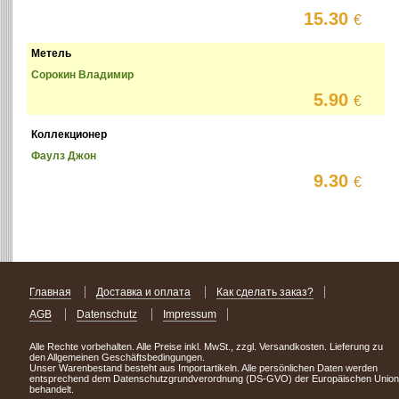
15.30
€
Метель
Сорокин Владимир
5.90
€
Коллекционер
Фаулз Джон
9.30
€
Главная
Доставка и оплата
Как сделать заказ?
AGB
Datenschutz
Impressum
Alle Rechte vorbehalten. Alle Preise inkl. MwSt., zzgl. Versandkosten. Lieferung zu
den Allgemeinen Geschäftsbedingungen.
Unser Warenbestand besteht aus Importartikeln. Alle persönlichen Daten werden
entsprechend dem Datenschutzgrundverordnung (DS-GVO) der Europäischen Union
behandelt.