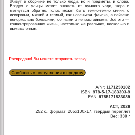
Живут в сборнике не только люди, но и предметы, и слова.
Воздух с улицы может ошалеть от чумного чада, жара и
метнуться обратно, голос может быть темно-темно синий, с
искорками, мягкий и теплый, как новенькая флиска, а пейзажи
ненормально большими, сочными и непристойными. Всё это —
концентрированная жизнь, настолько же реальная, насколько и
вымышленная.
Распродано! Вы можете отправить заявку.
Сообщить о поступлении в продажу
A/Nr:
1171230102
ISBN:
978-5-17-183303-9
EAN:
9785171833039
АСТ, 2026
252 с., формат: 205x130x17, твердый переплет
Вес:
330 г