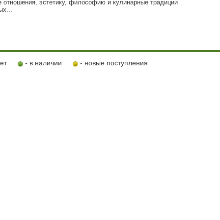
е отношения, эстетику, философию и кулинарные традиции
х...
ует
- в наличии
- новые поступления