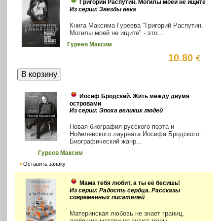
Григорий Распутин. Могилы моей не ищите
Из серии: Звезды века
Книга Максима Гуреева "Григорий Распутин.
Могилы моей не ищите" - это...
Гуреев Максим
10.80
€
Иосиф Бродский. Жить между двумя
островами
Из серии: Эпоха великих людей
Новая биография русского поэта и
Нобелевского лауреата Иосифа Бродского.
Биографический жанр...
Гуреев Максим
Оставить заявку
Мама тебя любит, а ты её бесишь!
Из серии: Радость сердца. Рассказы
современных писателей
Материнская любовь не знает границ,
любящие матери не знают меры,...