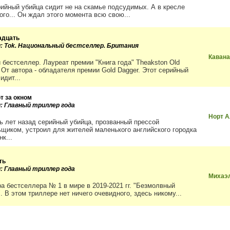
рийный убийца сидит не на скамье подсудимых. А в кресле
ого... Он ждал этого момента всю свою...
адцать
и: Tok. Национальный бестселлер. Британия
Кавана
 бестселлер. Лауреат премии "Книга года" Theakston Old
. От автора - обладателя премии Gold Dagger. Этот серийный
идит...
т за окном
и: Главный триллер года
Норт А
ь лет назад серийный убийца, прозванный прессой
щиком, устроил для жителей маленького английского городка
к...
ть
и: Главный триллер года
Михаэ
ра бестселлера № 1 в мире в 2019-2021 гг. "Безмолвный
. В этом триллере нет ничего очевидного, здесь никому...