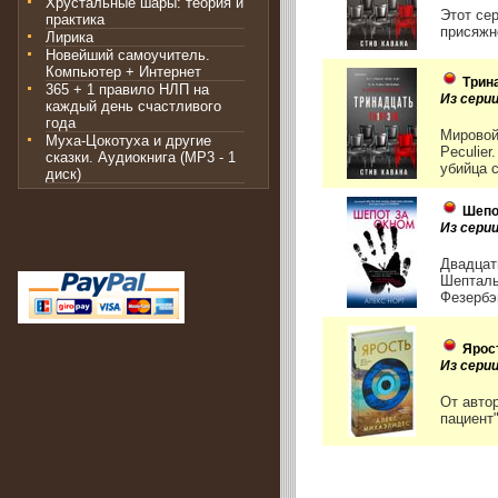
Хрустальные шары: теория и
Этот се
практика
присяжн
Лирика
Новейший самоучитель.
Компьютер + Интернет
Трин
365 + 1 правило НЛП на
Из сери
каждый день счастливого
года
Мировой
Муха-Цокотуха и другие
Peculier
сказки. Аудиокнига (MP3 - 1
убийца с
диск)
Шепо
Из сери
Двадцат
Шепталь
Фезербэн
Ярос
Из сери
От авто
пациент"