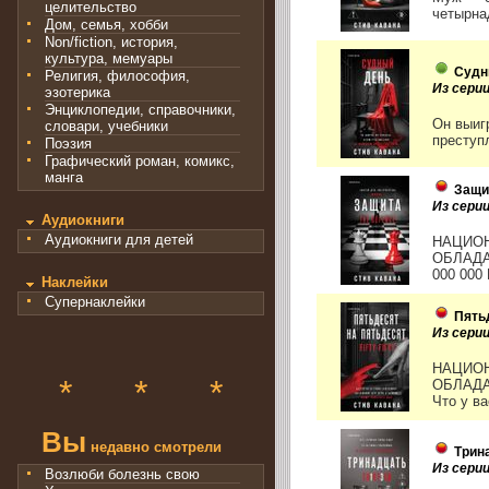
целительство
четырнад
Дом, семья, хобби
Non/fiction, история,
культура, мемуары
Судн
Религия, философия,
Из сери
эзотерика
Энциклопедии, справочники,
Он выиг
словари, учебники
преступ
Поэзия
Графический роман, комикс,
манга
Защи
Из сери
Аудиокниги
Аудиокниги для детей
НАЦИОН
ОБЛАДА
000 000
Наклейки
Супернаклейки
Пять
Из сери
НАЦИОН
*
*
*
ОБЛАДА
Что у в
Вы
недавно смотрели
Трин
Из сери
Возлюби болезнь свою