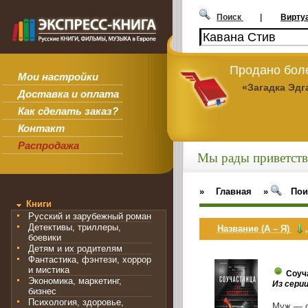
Поиск
|
Вирту
Продано боле
Мои настройки
«Загадка Эдг
Доставка и оплата
Как сделать заказ?
Контакт
Распродажа
Мы рады приветств
»
Главная
»
Пои
Книги
Русский и зарубежный роман
Детективы, триллеры,
Название (А – Я)
боевики
Детям и их родителям
Фантастика, фэнтези, хоррор
и мистика
Соуч
Экономика, маркетинг,
Из сери
бизнес
Психология, здоровье,
Муж — с