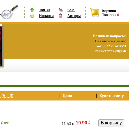
Топ 30
Sale
Корзина
Товаров:
0
Новинки
Авторы
Возникли вопросы?
Свяжитесь с нами!
+49(0)2238 5409591
info@express-kniga.de
 (А – Я)
Цена
Купить книгу
10.90
€
 Стив
11.50
€