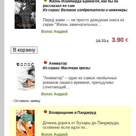
Жизнь Изамбарда Брюнеля, как бы он
рассказал ее сам
Из серии: Великие изобретатели и инженеры
Перед вами — не просто дежурная книга из
серии "Жизнь замечательных...
Волос Андрей
3.90
€
14.70
€
Аниматор
Из серии: Мастера прозы
"Аниматор" – один из самых необычных
романов нашего времени, причудливо
сочетающий...
Волос Андрей
Оставить заявку
Возвращение в Панджруд
Длинна дорога от Бухары до Панджруда,
особенно если идти по...
Волос Андрей