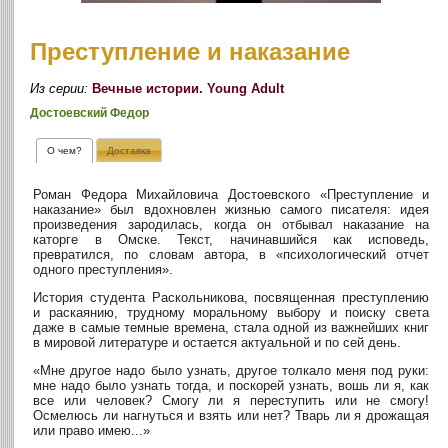
Преступление и наказание
Из серии:
Вечные истории. Young Adult
Достоевский Федор
О чем?
Доставка
Роман Федора Михайловича Достоевского «Преступление и
наказание» был вдохновлен жизнью самого писателя: идея
произведения зародилась, когда он отбывал наказание на
каторге в Омске. Текст, начинавшийся как исповедь,
превратился, по словам автора, в «психологический отчет
одного преступления».
История студента Раскольникова, посвященная преступлению
и раскаянию, трудному моральному выбору и поиску света
даже в самые темные времена, стала одной из важнейших книг
в мировой литературе и остается актуальной и по сей день.
«Мне другое надо было узнать, другое толкало меня под руки:
мне надо было узнать тогда, и поскорей узнать, вошь ли я, как
все или человек? Смогу ли я переступить или не смогу!
Осмелюсь ли нагнуться и взять или нет? Тварь ли я дрожащая
или право имею...»