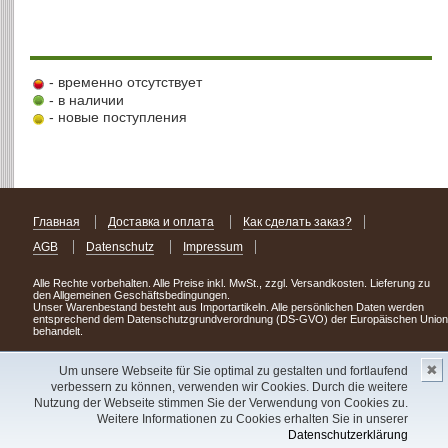
- временно отсутствует
- в наличии
- новые поступления
Главная
Доставка и оплата
Как сделать заказ?
AGB
Datenschutz
Impressum
Alle Rechte vorbehalten. Alle Preise inkl. MwSt., zzgl. Versandkosten. Lieferung zu
den Allgemeinen Geschäftsbedingungen.
Unser Warenbestand besteht aus Importartikeln. Alle persönlichen Daten werden
entsprechend dem Datenschutzgrundverordnung (DS-GVO) der Europäischen Union
behandelt.
Сделав заказ сегодня, уже через день или два Вы можете стать обладателем
✖
НОВИНКИ из Германии
! Удачного поиска!
Um unsere Webseite für Sie optimal zu gestalten und fortlaufend
verbessern zu können, verwenden wir Cookies. Durch die weitere
Copyright 2003 - 2023 © Express-Kniga
Nutzung der Webseite stimmen Sie der Verwendung von Cookies zu.
Разработка:
V.A.Vorobiev
Weitere Informationen zu Cookies erhalten Sie in unserer
Datenschutzerklärung