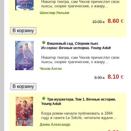
Новатор театра, сам Чехов причислял свои
пьесы, скорее трагические, к жанру...
Шекспир Уильям
8.60
€
10.00
€
Вишневый сад. Сборник пьес
Из серии: Вечные истории. Young Adult
Новатор театра, сам Чехов причислял свои
пьесы, скорее трагические, к жанру...
Чехов Антон
8.10
€
8.90
€
Три мушкетера. Том 1. Вечные истории.
Young Adult
Когда роман начали публиковать в 1844
году в газете Le Siècle, читатели ждали...
Дюма Александр