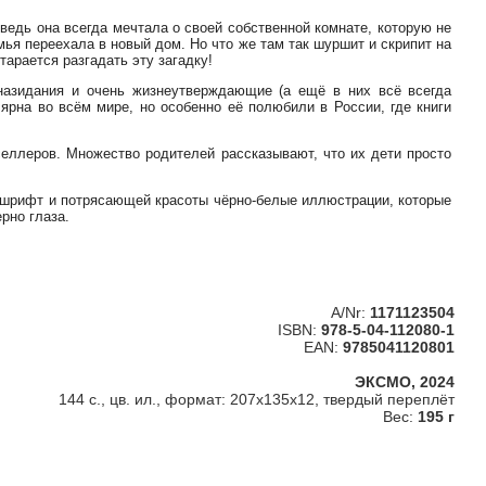
 ведь она всегда мечтала о своей собственной комнате, которую не
мья переехала в новый дом. Но что же там так шуршит и скрипит на
тарается разгадать эту загадку!
назидания и очень жизнеутверждающие (а ещё в них всё всегда
ярна во всём мире, но особенно её полюбили в России, где книги
селлеров. Множество родителей рассказывают, что их дети просто
й шрифт и потрясающей красоты чёрно-белые иллюстрации, которые
рно глаза.
A/Nr:
1171123504
ISBN:
978-5-04-112080-1
EAN:
9785041120801
ЭКСМО, 2024
144 с., цв. ил., формат: 207x135x12, твердый переплёт
Вес:
195 г