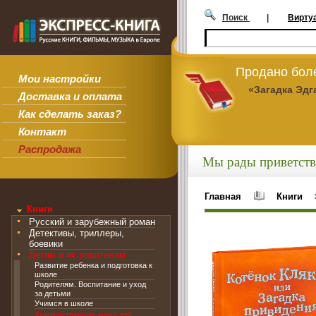
Поиск
|
Вирту
Продано боле
Мои настройки
«Загадка Эдг
Доставка и оплата
Как сделать заказ?
Контакт
Распродажа
Мы рады приветств
Главная
Книги
Книги
Русский и зарубежный роман
Детективы, триллеры,
боевики
Детям и их родителям
Развитие ребенка и подготовка к
школе
Родителям. Воспитание и уход
за детьми
Учимся в школе
Художественные книги для