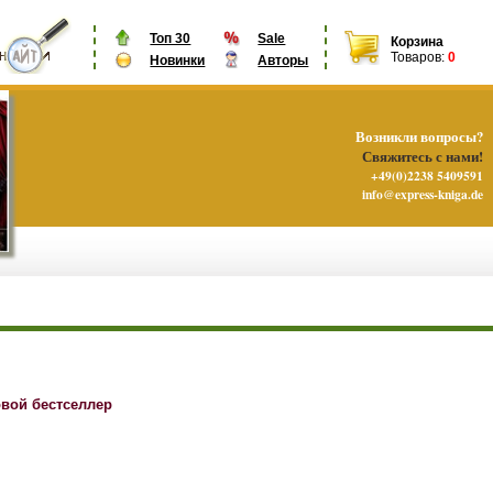
Топ 30
Sale
Корзина
Товаров:
0
Новинки
Авторы
Возникли вопросы?
Свяжитесь с нами!
+49(0)2238 5409591
info@express-kniga.de
овой бестселлер