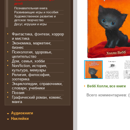
детей
Познавательная книга
Развивающие игры и пособия
Художественное развитие и
детское творчество
Досуг, игрушки и игры
Фантастика, фэнтези, хоррор
и мистика
Экономика, маркетинг,
бизнес
Психология, здоровье,
целительство
Дом, семья, хобби
Non/fiction, история,
культура, мемуары
Религия, философия,
эзотерика
Энциклопедии, справочники,
Вебб Холли, все книги
словари, учебники
Поэзия
Всего комментариев: (
Графический роман, комикс,
манга
Аудиокниги
Наклейки