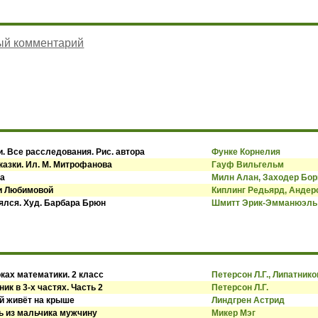
ый комментарий
. Все расследования. Рис. автора
Функе Корнелия
казки. Ил. М. Митрофанова
Гауф Вильгельм
ва
Милн Алан, Заходер Бор
си Любимовой
Киплинг Редьярд, Андер
оялся. Худ. Барбара Брюн
Шмитт Эрик-Эмманюэль
ках математики. 2 класс
Петерсон Л.Г., Липатнико
ик в 3-х частях. Часть 2
Петерсон Л.Г.
й живёт на крыше
Линдгрен Астрид
ь из мальчика мужчину
Микер Мэг