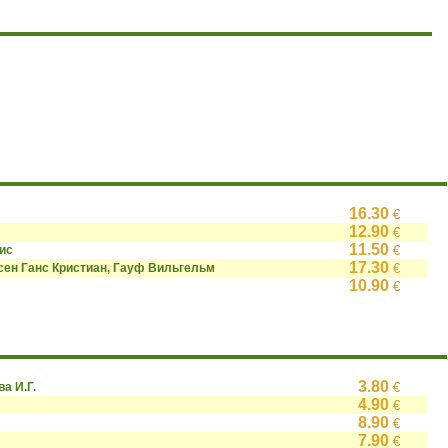
16.30
€
12.90
€
11.50
ис
€
17.30
сен Ганс Кристиан, Гауф Вильгельм
€
10.90
€
3.80
ва И.Г.
€
4.90
€
8.90
€
7.90
€