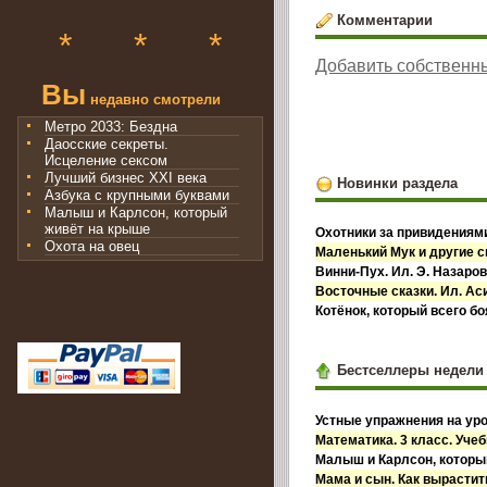
Комментарии
*
*
*
Добавить собственн
Вы
недавно смотрели
Метро 2033: Бездна
Даосские секреты.
Исцеление сексом
Лучший бизнес XXI века
Новинки раздела
Азбука с крупными буквами
Малыш и Карлсон, который
живёт на крыше
Охотники за привидениями
Охота на овец
Маленький Мук и другие с
Винни-Пух. Ил. Э. Назаро
Восточные сказки. Ил. А
Котёнок, который всего б
Бестселлеры недели
Устные упражнения на уро
Математика. 3 класс. Учебн
Малыш и Карлсон, которы
Мама и сын. Как вырастит