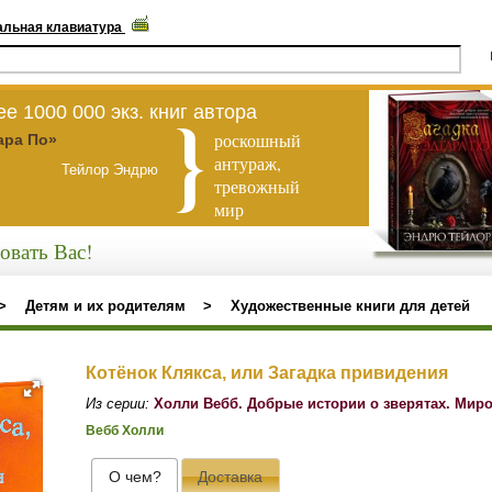
альная клавиатура
е 1000 000 экз. книг автора
роскошный
ара По»
антураж,
Тейлор Эндрю
тревожный
мир
овать Вас!
>
Детям и их родителям
>
Художественные книги для детей
Котёнок Клякса, или Загадка привидения
Из серии:
Холли Вебб. Добрые истории о зверятах. Мир
Вебб Холли
О чем?
Доставка