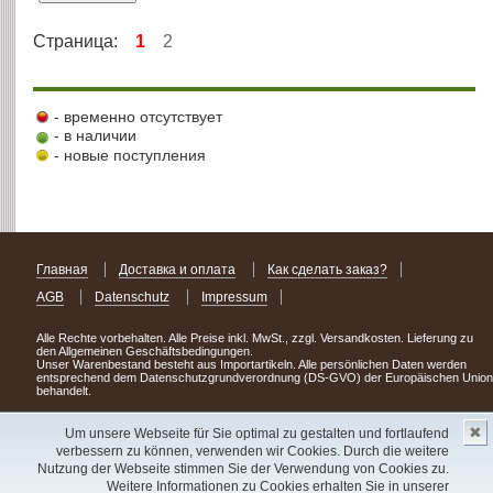
Страница:
1
2
- временно отсутствует
- в наличии
- новые поступления
Главная
Доставка и оплата
Как сделать заказ?
AGB
Datenschutz
Impressum
Alle Rechte vorbehalten. Alle Preise inkl. MwSt., zzgl. Versandkosten. Lieferung zu
den Allgemeinen Geschäftsbedingungen.
Unser Warenbestand besteht aus Importartikeln. Alle persönlichen Daten werden
entsprechend dem Datenschutzgrundverordnung (DS-GVO) der Europäischen Union
behandelt.
Сделав заказ сегодня, уже через день или два Вы можете стать обладателем
✖
НОВИНКИ из Германии
! Удачного поиска!
Um unsere Webseite für Sie optimal zu gestalten und fortlaufend
verbessern zu können, verwenden wir Cookies. Durch die weitere
Copyright 2003 - 2023 © Express-Kniga
Nutzung der Webseite stimmen Sie der Verwendung von Cookies zu.
Разработка:
V.A.Vorobiev
Weitere Informationen zu Cookies erhalten Sie in unserer