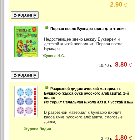
2.90
€
Первая после Букваря книга для чтения
Недостающее звено между Букварем и
детской книгой восполнит "Первая после
Букваря...
Жукова Н.С.
8.80
€
10.40
€
Разрезной дидактический материал к
Букварю (касса букв русского алфавита), 1-й
класс
Из серии: Начальная школа XXI в. Русский язык
В разрезной материал к букварю входят
касса букв русского алфавита, слоговые
диски,...
Журова Лидия
1.80
€
3.20
€