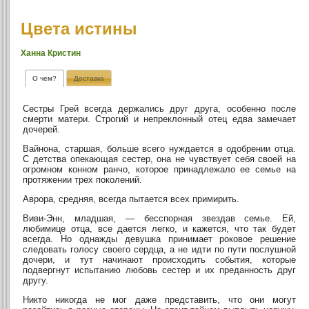
Цвета истины
Ханна Кристин
О чем?
Доставка
Сестры Грей всегда держались друг друга, особенно после
смерти матери. Строгий и непреклонный отец едва замечает
дочерей.
Вайнона, старшая, больше всего нуждается в одобрении отца.
С детства опекающая сестер, она не чувствует себя своей на
огромном конном ранчо, которое принадлежало ее семье на
протяжении трех поколений.
Аврора, средняя, всегда пытается всех примирить.
Виви-Энн, младшая, — бесспорная звездав семье. Ей,
любимице отца, все дается легко, и кажется, что так будет
всегда. Но однажды девушка принимает роковое решение
следовать голосу своего сердца, а не идти по пути послушной
дочери, и тут начинают происходить события, которые
подвергнут испытанию любовь сестер и их преданность друг
другу.
Никто никогда не мог даже представить, что они могут