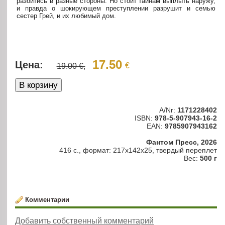
разойтись в разные стороны. Но стоит тайнам выплыть наружу,
и правда о шокирующем преступлении разрушит и семью
сестер Грей, и их любимый дом.
17.50
Цена:
€
19.00 €,
A/Nr:
1171228402
ISBN:
978-5-907943-16-2
EAN:
9785907943162
Фантом Пресс, 2026
416 с., формат: 217x142x25, твердый переплет
Вес:
500 г
Комментарии
Добавить собственный комментарий