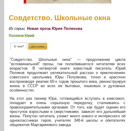
Совдетство. Школьные окна
Из серии:
Новая проза Юрия Полякова
Поляков Юрий
О чем?
Доставка
"Совдетство. Школьные окна" — продолжение цикла
"вспоминальной" прозы, так полюбившегося читателям всех
возрастов. В четвертой книге известный писатель Юрий
Поляков продолжает увлекательный рассказ о приключениях
советского школьника Юры Полуякова, точно и красочно
воспроизводя реалии 60-х годов прошлого века, реконструируя
жизнь в СССР во всех ее бытовых, языковых и духовных
особенностях.
На этот раз пионер Юра, готовящийся вступать в комсомол,
попадает в очень серьезную переделку, сталкиваясь с
правоохранительными органами. От того, как будет оценен его
проступок взрослыми и сверстниками, зависит его дальнейшая
жизнь. Попутно читатель узнает много нового и интересного об
одноклассниках героя, учителях 348-й школы и обитателях
общежития Маргаринового завода.