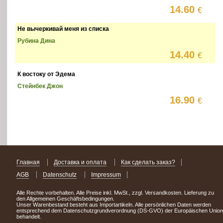
14.60
€
Не вычеркивай меня из списка
Рубина Дина
14.40
€
К востоку от Эдема
Стейнбек Джон
16.90
€
Главная
Доставка и оплата
Как сделать заказ?
AGB
Datenschutz
Impressum
Alle Rechte vorbehalten. Alle Preise inkl. MwSt., zzgl. Versandkosten. Lieferung zu
den Allgemeinen Geschäftsbedingungen.
Unser Warenbestand besteht aus Importartikeln. Alle persönlichen Daten werden
entsprechend dem Datenschutzgrundverordnung (DS-GVO) der Europäischen Union
behandelt.