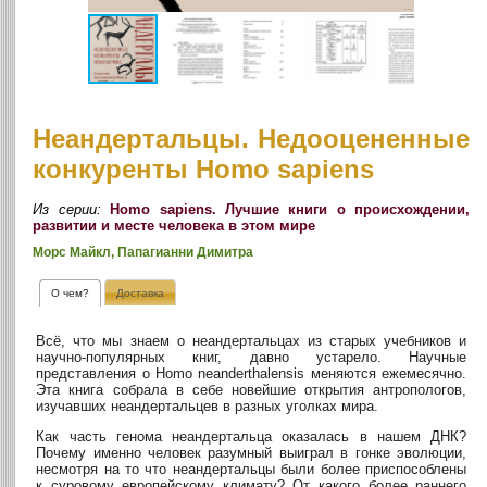
Неандертальцы. Недооцененные
конкуренты Homo sapiens
Из серии:
Homo sapiens. Лучшие книги о происхождении,
развитии и месте человека в этом мире
Морс Майкл, Папагианни Димитра
О чем?
Доставка
Всё, что мы знаем о неандертальцах из старых учебников и
научно-популярных книг, давно устарело. Научные
представления о Homo neanderthalensis меняются ежемесячно.
Эта книга собрала в себе новейшие открытия антропологов,
изучавших неандертальцев в разных уголках мира.
Как часть генома неандертальца оказалась в нашем ДНК?
Почему именно человек разумный выиграл в гонке эволюции,
несмотря на то что неандертальцы были более приспособлены
к суровому европейскому климату? От какого более раннего