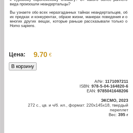
вида произошли неандертальцы?
Вы узнаете обо всех неразгаданных тайнах неандертальцев, об
их предках и конкурентах, образе жизни, манерах поведения и о
многих других вещах, которые раньше рассказывали только о
Homo sapiens.
9.70
Цена:
€
A/Nr:
1171097211
ISBN:
978-5-04-164820-6
EAN:
9785041648206
ЭКСМО, 2023
272 с., цв. и ч/б. ил., формат: 220x145x18, твердый
переплет
Вес:
395 г