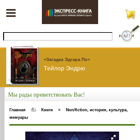
«Загадка Эдгара По»
Тейлор Эндрю
Мы рады приветствовать Вас!
Главная
Книги
>
Non/fiction, история, культура,
мемуары