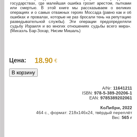
государствах, где малейшая ошибка грозит арестом, пытками
или смертью. В этой книге мы рассказываем о великих
операциях и о самых отважных героях Моссада (равно как и об
ошибках и провалах, которые не раз бросали тень на репутацию
разведывательной службы). Эти операции предопределяли
судьбу Израиля и во многих отношениях судьбы всего мира».
(Михаэль Бар-Зохар, Нисим Мишаль)
18.90
Цена:
€
A/Nr:
11641211
ISBN:
978-5-389-20206-1
EAN:
9785389202061
КоЛибри, 2022
464 с., формат: 218x146x24, твёрдый переплёт
Вес:
565 г