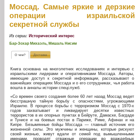
Моссад. Самые яркие и дерзкие
операции израильской
секретной службы
Из серии:
Исторический интерес
Бар-Зохар Михаэль, Мишаль Нисим
О чем?
Доставка
Книга основана на многолетних исследованиях и интервью с
израильскими лидерами и оперативниками Моссада. Авторы,
имеющие доступ к секретной информации, рассказывают о
важнейших операциях Моссада и о его сотрудниках, чья работа
вошла в анналы истории спецслужб.
«Со времен своего создания более 60 лет назад Моссад ведет
бесстрашную тайную борьбу с опасностями, угрожающими
Израилю. В процессе борьбы с терроризмом Моссад с 1970-х
годов захватывает и ликвидирует десятки известных
террористов в их опорных пунктах в Бейруте, Дамаске, Багдаде
и Тунисе и на боевых постах в Париже, Риме, Афинах и на
Кипре. Безымянные бойцы Моссада — главный источник его
жизненной силы. Это мужчины и женщины, которые рискуют
своей жизнью, живут вдали от семей под вымышленными
именами, проводят отважные операции во враждебных