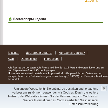
1.50
€
Бестселлеры недели
Главная
Доставка и оплата
Как сделать заказ?
AGB
Datenschutz
Impressum
Alle Rechte vorbehalten. Alle Preise inkl. MwSt., zzgl. Versandkosten. Lieferung zu
den Allgemeinen Geschäftsbedingungen.
Unser Warenbestand besteht aus Importartikeln. Alle persönlichen Daten werden
entsprechend dem Datenschutzgrundverordnung (DS-GVO) der Europäischen Union
behandelt.
Сделав заказ сегодня, уже через день или два Вы можете стать обладателем
✖
НОВИНКИ из Германии
! Удачного поиска!
Um unsere Webseite für Sie optimal zu gestalten und fortlaufend
verbessern zu können, verwenden wir Cookies. Durch die weitere
Copyright 2003 - 2023 © Express-Kniga
Nutzung der Webseite stimmen Sie der Verwendung von Cookies zu.
Разработка:
V.A.Vorobiev
Weitere Informationen zu Cookies erhalten Sie in unserer
Datenschutzerklärung