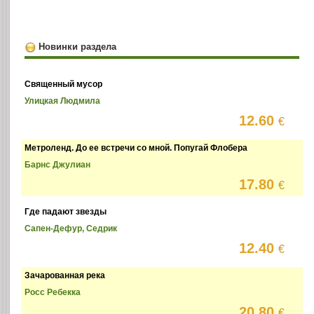
Новинки раздела
Священный мусор
Улицкая Людмила
12.60
€
Метроленд. До ее встречи со мной. Попугай Флобера
Барнс Джулиан
17.80
€
Где падают звезды
Сапен-Дефур, Седрик
12.40
€
Зачарованная река
Росс Ребекка
20.80
€