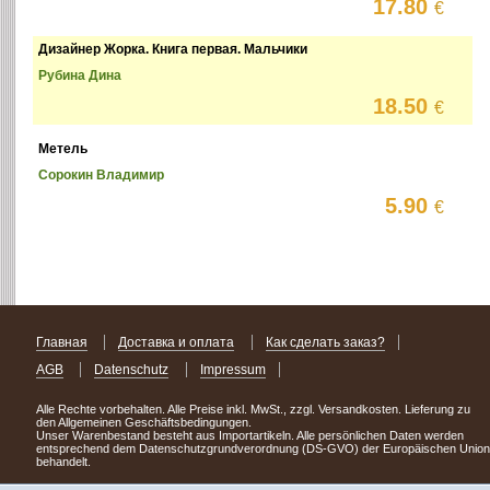
17.80
€
Дизайнер Жорка. Книга первая. Мальчики
Рубина Дина
18.50
€
Метель
Сорокин Владимир
5.90
€
Главная
Доставка и оплата
Как сделать заказ?
AGB
Datenschutz
Impressum
Alle Rechte vorbehalten. Alle Preise inkl. MwSt., zzgl. Versandkosten. Lieferung zu
den Allgemeinen Geschäftsbedingungen.
Unser Warenbestand besteht aus Importartikeln. Alle persönlichen Daten werden
entsprechend dem Datenschutzgrundverordnung (DS-GVO) der Europäischen Union
behandelt.