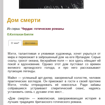
Дом смерти
Из серии:
Чердак: готические романы
О.Кэллахан Билли
О чем?
Доставка
Мэгги, талантливая и уязвимая художница, хочет укрыться от
мира и переезжает в заброшенный дом на юге Ирландии. Серые
скалы, грохот океана, бескрайние поля — все здесь обещает ей
покой и вдохновение. Однако этот дом пустовал со времен
великого ирландского голода, и про него рассказывают
пугающие легенды.
Майкл — успешный арт-дилер, закоренелый холостяк, человек
практических взглядов. Он приезжает в гости к своей протеже
Мэгги, чтобы отпраздновать её новоселье. Ради забавы
собравшиеся устраивают спиритический сеанс, надеясь
установить связь с духами этих мест...
«Дом смерти» — живописная, завораживающая история в
лучших традициях британского готического романа.