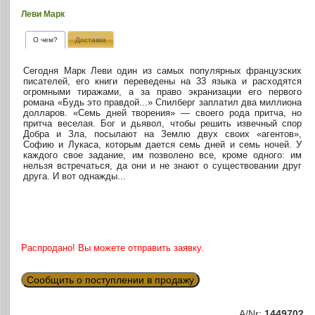
Леви Марк
О чем?
Доставка
Сегодня Марк Леви один из самых популярных французских
писателей, его книги переведены на 33 языка и расходятся
огромными тиражами, а за право экранизации его первого
романа «Будь это правдой...» Спилберг заплатил два миллиона
долларов. «Семь дней творения» — своего рода притча, но
притча веселая. Бог и дьявол, чтобы решить извечный спор
Добра и Зла, посылают на Землю двух своих «агентов»,
Софию и Лукаса, которым дается семь дней и семь ночей. У
каждого свое задание, им позволено все, кроме одного: им
нельзя встречаться, да они и не знают о существовании друг
друга. И вот однажды...
Распродано! Вы можете отправить заявку.
Сообщить о поступлении в продажу
A/Nr:
1449702